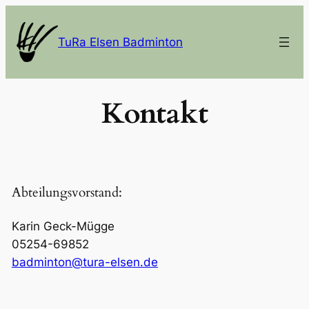
Zum
Inhalt
TuRa Elsen Badminton
springen
Kontakt
Abteilungsvorstand:
Karin Geck-Mügge
05254-69852
badminton@tura-elsen.de